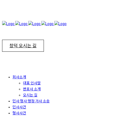
창덕 오시는 길
회사소개
대표 인사말
변호사 소개
오시는 길
민사·형사·행정·가사 소송
민사사건
형사사건