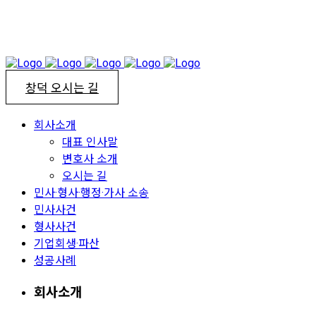
창덕 오시는 길
회사소개
대표 인사말
변호사 소개
오시는 길
민사·형사·행정·가사 소송
민사사건
형사사건
기업회생·파산
성공사례
회사소개