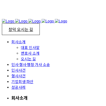
창덕 오시는 길
회사소개
대표 인사말
변호사 소개
오시는 길
민사·형사·행정·가사 소송
민사사건
형사사건
기업회생·파산
성공사례
회사소개