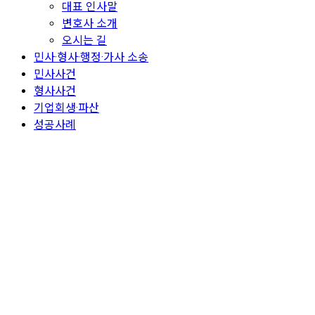
대표 인사말
변호사 소개
오시는 길
민사·형사·행정·가사 소송
민사사건
형사사건
기업회생·파산
성공사례