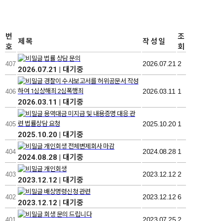
번
조
제목
작성일
호
회
법률 상담 문의
2026.07.21
2
407
2026.07.21
|
대기중
경찰이 수사보고서를 허위공문서 작성
하여 1심상해죄 2심폭행죄
2026.03.11
1
406
2026.03.11
|
대기중
용역대금 미지급 및 내용증명 대응 관
련 법률상담 요청
2025.10.20
1
405
2025.10.20
|
대기중
개인회생 전체변제회사 마감
2024.08.28
1
404
2024.08.28
|
대기중
개인회생
2023.12.12
2
403
2023.12.12
|
대기중
배상명령신청 관련
2023.12.12
6
402
2023.12.12
|
대기중
회생 문의 드립니다
2023.07.25
2
401