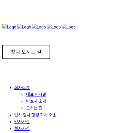
창덕 오시는 길
회사소개
대표 인사말
변호사 소개
오시는 길
민사·형사·행정·가사 소송
민사사건
형사사건